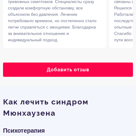
тревожных симптомов. Специалисты сразу
связаны с
создали комфортную обстановку, все
Решился н
объяснили без давления. Лечение
Работали н
потребовало времени, но постепенно стало
последств
легче справляться с эмоциями. Благодарна
опытные и
за внимательное отношение и
Спасибо з
индивидуальный подход.
пути восст
Добавить отзыв
Как лечить синдром
Мюнхаузена
Психотерапия