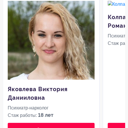
Колпа
Роман
Психиатр
Стаж раб
Яковлева Виктория
Данииловна
Психиатр-нарколог
18 лет
Стаж работы: