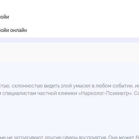
нойи
нойи онлайн
ю, склонностью видеть злой умысел в любом событии, ис
ым специалистам частной клиники «Нарколог-Психиатр». 
ые не затрагивают другие сферы восприятия. Она может б