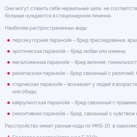
Они могут ставить себе нереальные цели, не соответст
больные нуждаются в стационарном лечении.
Наиболее распространенных виды:
персекуторная паранойя – бред преследования, враж
эротическая паранойя – бред любви или измены;
мегаломанная паранойя – бред величия, гениальност
религиозная паранойя – бред связанный с религией,
старческая паранойя – возникает у людей в возрасте
или обиды;
кверулянтская паранойя – бред связанный с правам
сенситивная паранойя – бред, связанный с чувством
Расстройство имеет разные коды по МКБ-10, в зависим