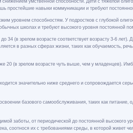
 снижением умственной способности. Дети с тяжелой олиг
шь простейшие навыки коммуникации и требуют постоянной
зким уровнем способностям. У подростков с глубокой оли
 обычных школах и требуют высокого уровня постоянной по
до 34 (в зрелом возрасте соответствует возрасту 3-6 лет).
яется в разных сферах жизни, таких как обучаемость, речь
же 20 (в зрелом возрасте чуть выше, чем у младенцев). И
одится значительно ниже среднего и сопровождается серь
воении базового самообслуживания, таких как питание, оде
мой заботы, от периодической до постоянной высокого уро
ка, соотнося их с требованиями среды, в которой живет че