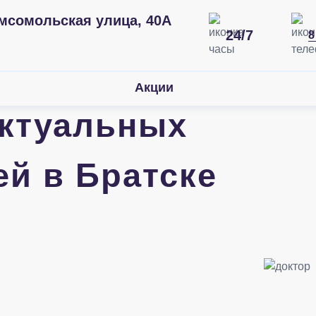
мсомольская улица, 40А
24/7
8
Акции
ектуальных
ей в Братске